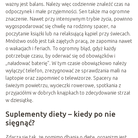
ważny jest balans. Należy więc codziennie znaleźć czas na
odpoczynek i małe przyjemności. Sen także ma ogromne
znaczenie. Nawet przy intensywnym trybie życia, powinno
wygospodarować się chwilę na rodzinny spacer, na
poczytanie książki lub na relaksującą kąpiel przy świecach.
Mnóstwo osób jest tak zajętych pracą, że zapomina nawet
o wakacjach i feriach. To ogromny błąd, gdyż każdy
potrzebuje czasu, by oderwać się od obowiązków i
„naładować baterię”. W tym czasie obowiązkowo należy
wyłączyć telefon, zrezygnować ze sprawdzania maili na
laptopie oraz zapomnieć o telewizorze. Spacery na
świeżym powietrzu, wycieczki rowerowe, spotkania z
przyjaciółmi w dobrych knajpkach to zdecydowanie strzał
w dziesiątkę.
Suplementy diety – kiedy po nie
sięgnąć?
Zdarza się tak, że pomimo dbania o dietę, organizm jest