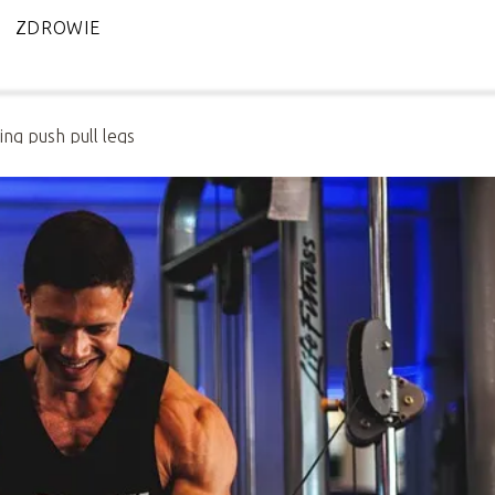
ZDROWIE
ing push pull legs