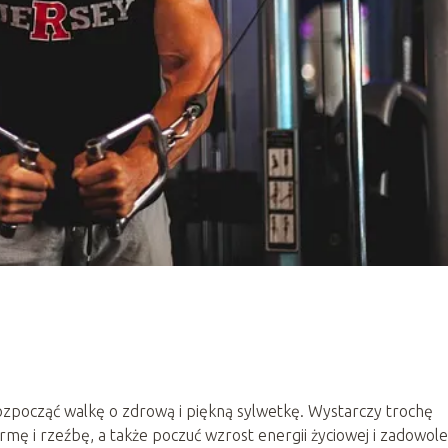
zpocząć walkę o zdrową i piękną sylwetkę. Wystarczy trochę
mę i rzeźbę, a także poczuć wzrost energii życiowej i zadowole