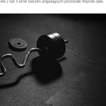
nie 2 lub 3 serie ćwiczeń angażujących pozostałe mięśnie ciała.