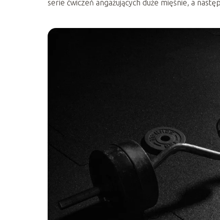
serie ćwiczeń angażujących duże mięśnie, a następ