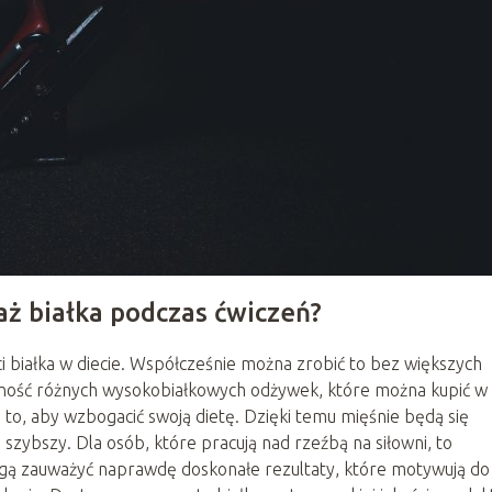
aż białka podczas ćwiczeń?
i białka w diecie. Współcześnie można zrobić to bez większych
ość różnych wysokobiałkowych odżywek, które można kupić w
to, aby wzbogacić swoją dietę. Dzięki temu mięśnie będą się
zybszy. Dla osób, które pracują nad rzeźbą na siłowni, to
mogą zauważyć naprawdę doskonałe rezultaty, które motywują do