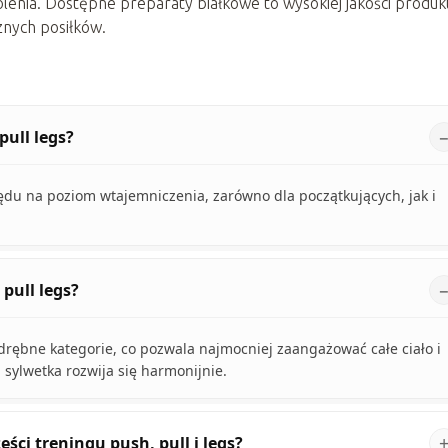
enia. Dostępne preparaty białkowe to wysokiej jakości produk
nych posiłków.
pull legs?
ędu na poziom wtajemniczenia, zarówno dla początkujących, jak i
pull legs?
odrębne kategorie, co pozwala najmocniej zaangażować całe ciało i
sylwetka rozwija się harmonijnie.
ści treningu push, pull i legs?