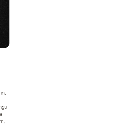
o
ym,
ingu
a
ym,