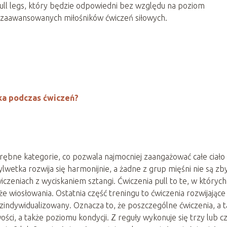
 pull legs, który będzie odpowiedni bez względu na poziom
 i zaawansowanych miłośników ćwiczeń siłowych.
ka podczas ćwiczeń?
drębne kategorie, co pozwala najmocniej zaangażować całe ciało 
wetka rozwija się harmonijnie, a żadne z grup mięśni nie są zb
czeniach z wyciskaniem sztangi. Ćwiczenia pull to te, w których
że wiosłowania. Ostatnia część treningu to ćwiczenia rozwijające
 zindywidualizowany. Oznacza to, że poszczególne ćwiczenia, a 
ci, a także poziomu kondycji. Z reguły wykonuje się trzy lub c