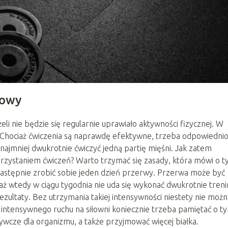
iowy
li nie będzie się regularnie uprawiało aktywności fizycznej. W
. Chociaż ćwiczenia są naprawdę efektywne, trzeba odpowiedni
najmniej dwukrotnie ćwiczyć jedną partię mięśni. Jak zatem
orzystaniem ćwiczeń? Warto trzymać się zasady, która mówi o t
 następnie zrobić sobie jeden dzień przerwy. Przerwa może być
aż wtedy w ciągu tygodnia nie uda się wykonać dwukrotnie tren
ezultaty. Bez utrzymania takiej intensywności niestety nie możn
 intensywnego ruchu na siłowni koniecznie trzeba pamiętać o t
ywcze dla organizmu, a także przyjmować więcej białka.