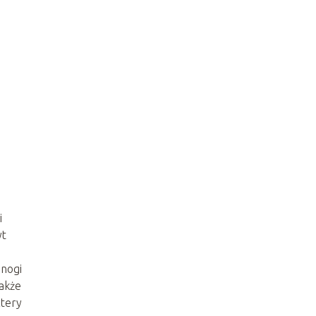
i
yt
 nogi
także
ztery