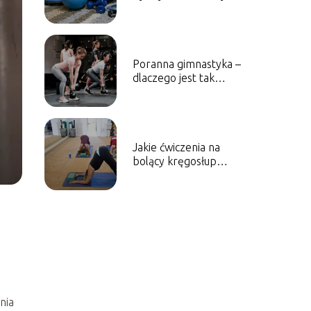
efekty?
Poranna gimnastyka –
dlaczego jest tak
ważna?
Jakie ćwiczenia na
bolący kręgosłup
będą najlepsze?
nia