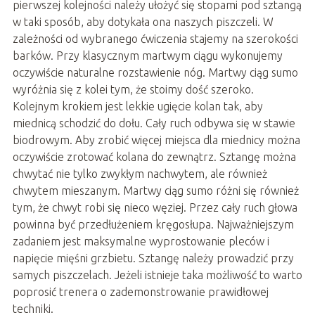
pierwszej kolejności należy ułożyć się stopami pod sztangą
w taki sposób, aby dotykała ona naszych piszczeli. W
zależności od wybranego ćwiczenia stajemy na szerokości
barków. Przy klasycznym martwym ciągu wykonujemy
oczywiście naturalne rozstawienie nóg. Martwy ciąg sumo
wyróżnia się z kolei tym, że stoimy dość szeroko.
Kolejnym krokiem jest lekkie ugięcie kolan tak, aby
miednicą schodzić do dołu. Cały ruch odbywa się w stawie
biodrowym. Aby zrobić więcej miejsca dla miednicy można
oczywiście zrotować kolana do zewnątrz. Sztangę można
chwytać nie tylko zwykłym nachwytem, ale również
chwytem mieszanym. Martwy ciąg sumo różni się również
tym, że chwyt robi się nieco węziej. Przez cały ruch głowa
powinna być przedłużeniem kręgosłupa. Najważniejszym
zadaniem jest maksymalne wyprostowanie pleców i
napięcie mięśni grzbietu. Sztangę należy prowadzić przy
samych piszczelach. Jeżeli istnieje taka możliwość to warto
poprosić trenera o zademonstrowanie prawidłowej
techniki.