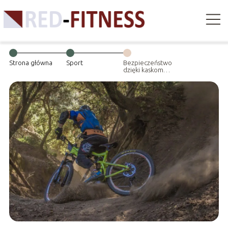
Strona główna
Sport
Bezpieczeństwo
dzięki kaskom
rowerowych – o
czym trzeba
pamiętać?