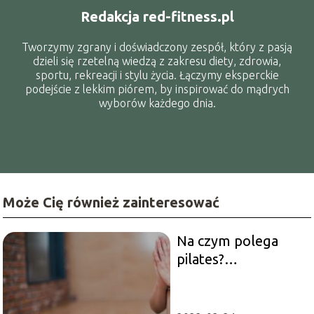
Redakcja red-fitness.pl
Tworzymy zgrany i doświadczony zespół, który z pasją
dzieli się rzetelną wiedzą z zakresu diety, zdrowia,
sportu, rekreacji i stylu życia. Łączymy eksperckie
podejście z lekkim piórem, by inspirować do mądrych
wyborów każdego dnia.
Może Cię również zainteresować
Na czym polega
pilates?
Podstawowe
zasady treningu
pilates