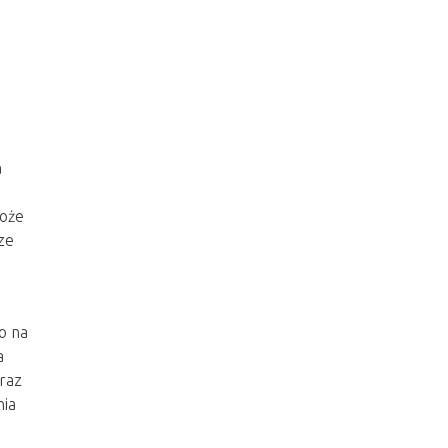
a
.
może
ze
o na
a
raz
nia