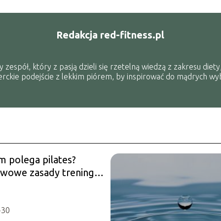
Redakcja red-fitness.pl
spół, który z pasją dzieli się rzetelną wiedzą z zakresu diety, 
erckie podejście z lekkim piórem, by inspirować do mądrych w
m polega pilates?
wowe zasady treningu
-30