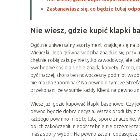
Zastanawiasz się, co będzie tutaj odp
Nie wiesz, gdzie kupić klapki 
Ogólnie uniwersalny asortyment znajduje się na
Wieliczki. Jego główna siedziba znajduje się przy
chętnie robią zakupy nie tylko zawodowcy, ale t
Swobodnie coś dla siebie znajdą kobiety, faceci, 
być inaczej, skoro ten nowoczesny podmiot współp
nie można zapominać? Na pewno o tym, że Strefa 
przekonani, że w sumie każdy Klient na pewno zna
Wiesz już, gdzie kupować klapki basenowe. Czy j
pewno będzie dobra decyzja. Wszak produkty z te
każdego powinno mieć to tutaj spore znaczenie. 
po ich zakończeniu niepotrzebnie nie przemęczać 
masz spory wybór. Na pewno zatem dopasujesz do 