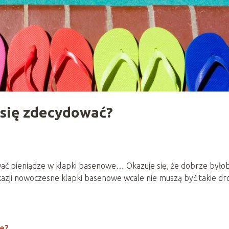
 się zdecydować?
ować pieniądze w klapki basenowe… Okazuje się, że dobrze było
zji nowoczesne klapki basenowe wcale nie muszą być takie dro
we?