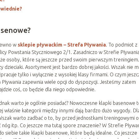
owiednie?
basenowe?
 pewno w
sklepie pływackim – Strefa Pływania
. To podmiot z
 ulicy Powstania Styczniowego 2/1. Zasadniczo w Strefie Pływani
akże osoby, które są jeszcze przed swoim pierwszym treningiem
czy dzieciaki. Asortyment jest bardzo dobrej jakości. Wszak nie 
racuje tylko i wyłącznie z wysokiej klasy firmami. O czym jeszc
Pływania zapewnia wiele opcji do dyspozycji. Jesteśmy zatem
jdzie coś, co będzie dla niego odpowiednie.
ednak warto je ogólnie posiadać? Nowoczesne klapki basenowe t
j właśnie kategorii między innymi dają bardzo dużo wygody. Dl
Wszak warto zadbać o to, by przed jednostkami treningowymi o
nóg itp. Co jeszcze ma tutaj spore znaczenie? W Strefie Pływa
siebie takie klapki basenowe, które będą idealne. Co jeszcze