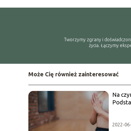
Tworzymy zgrany i doświadczony ze
życia. Łączymy eksp
Może Cię również zainteresować
Na czy
Podsta
pilates
2022-06