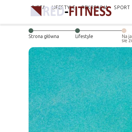
DIETA
LIFESTYLE
REKREACJA
SPORT
Strona główna
Lifestyle
Na j
się 