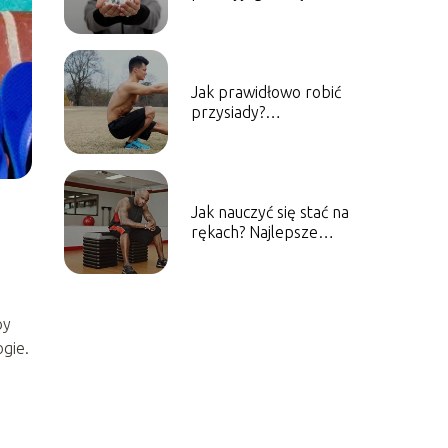
sposoby
suplementacji
Jak prawidłowo robić
przysiady?
Sprawdzone porady
dla początkujących
Jak nauczyć się stać na
rękach? Najlepsze
ćwiczenia dla
początkujących
by
gie.