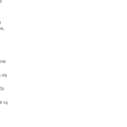
e
ą
we,
nie
 się
 do
e są