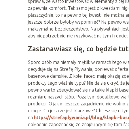
sprawia, że warto inwestować w elementy z tej ka
zapewnia komfort. Tak samo jest z kwestiami higi
płaszczyźnie, to na pewno tej kwestii nie możn
jeszcze dobrze byłoby wspomnieć? Na pewno ważn
maksymalne bezpieczeństwo. Na pływalniach jest 
aby niepotrzebnie nie ryzykować na tym froncie.
Zastanawiasz się, co będzie tu
Sporo osób ma niemały mętlik w ramach tego właś
decyduje się na Strefę Pływania, ponieważ oferta
basenowe damskie. Z kolei faceci mają okazję zd
produkty tego właśnie typu? Nie da się ukryć, że 
pewno warto zdecydować się na takie klapki base
rozmiaru naszych stóp. Poza tym dodatkowo warto
produkcji. O jakim jeszcze zagadnieniu nie wolno
drogie. Co jeszcze jest kluczowe? Chcesz się o t
na
https://strefaplywania.pl/blog/klapki-ba
dokładnie zapoznać się ze znajdującym się tam f