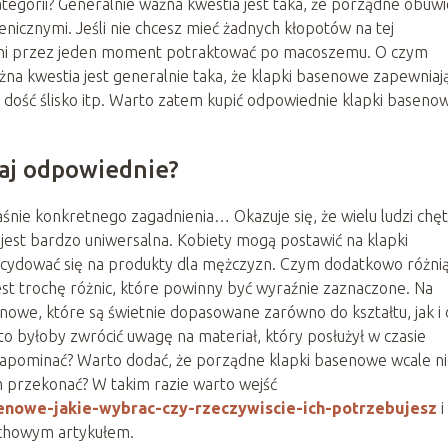
tegorii? Generalnie ważna kwestia jest taka, że porządne obuwi
enicznymi. Jeśli nie chcesz mieć żadnych kłopotów na tej
a ani przez jeden moment potraktować po macoszemu. O czym
a kwestia jest generalnie taka, że klapki basenowe zapewniaj
dość ślisko itp. Warto zatem kupić odpowiednie klapki baseno
taj odpowiednie?
nie konkretnego zagadnienia… Okazuje się, że wielu ludzi chęt
 jest bardzo uniwersalna. Kobiety mogą postawić na klapki
ecydować się na produkty dla mężczyzn. Czym dodatkowo różnią
jest trochę różnic, które powinny być wyraźnie zaznaczone. Na
nowe, które są świetnie dopasowane zarówno do kształtu, jak i
 byłoby zwrócić uwagę na materiał, który posłużył w czasie
 zapominać? Warto dodać, że porządne klapki basenowe wcale ni
ym przekonać? W takim razie warto wejść
senowe-jakie-wybrac-czy-rzeczywiscie-ich-potrzebujesz
i
achowym artykułem.